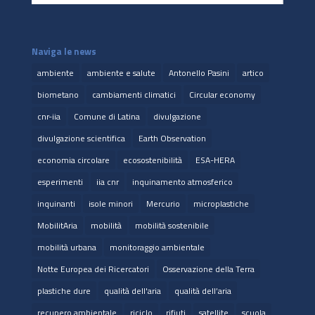
Naviga le news
ambiente
ambiente e salute
Antonello Pasini
artico
biometano
cambiamenti climatici
Circular economy
cnr-iia
Comune di Latina
divulgazione
divulgazione scientifica
Earth Observation
economia circolare
ecosostenibilità
ESA-HERA
esperimenti
iia cnr
inquinamento atmosferico
inquinanti
isole minori
Mercurio
microplastiche
MobilitAria
mobilità
mobilità sostenibile
mobilità urbana
monitoraggio ambientale
Notte Europea dei Ricercatori
Osservazione della Terra
plastiche dure
qualità dell'aria
qualità dell’aria
recupero ambientale
riciclo
rifiuti
satellite
scuola