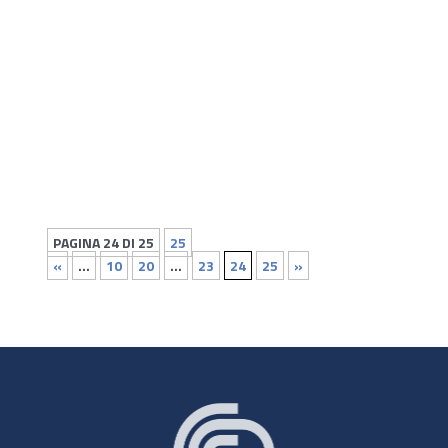
ISAAC, inserito nell’ambito del programma di ricerca
Horizon 2020, partirà a gennaio 2016.
PAGINA 24 DI 25
25
«
...
10
20
...
23
24
25
»