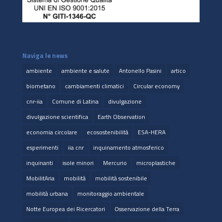
Naviga le news
ambiente
ambiente e salute
Antonello Pasini
artico
biometano
cambiamenti climatici
Circular economy
cnr-iia
Comune di Latina
divulgazione
divulgazione scientifica
Earth Observation
economia circolare
ecosostenibilità
ESA-HERA
esperimenti
iia cnr
inquinamento atmosferico
inquinanti
isole minori
Mercurio
microplastiche
MobilitAria
mobilità
mobilità sostenibile
mobilità urbana
monitoraggio ambientale
Notte Europea dei Ricercatori
Osservazione della Terra