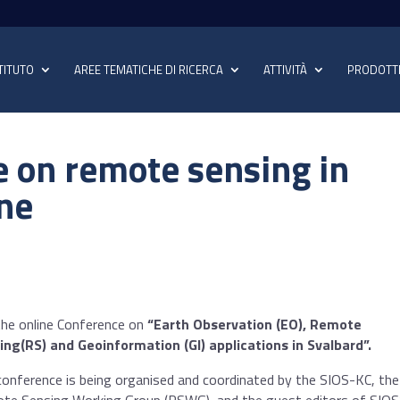
TITUTO
AREE TEMATICHE DI RICERCA
ATTIVITÀ
PRODOTT
e on remote sensing in
une
the online Conference on
“Earth Observation (EO), Remote
ing(RS) and Geoinformation (GI) applications in Svalbard”.
onference is being organised and coordinated by the SIOS-KC, the