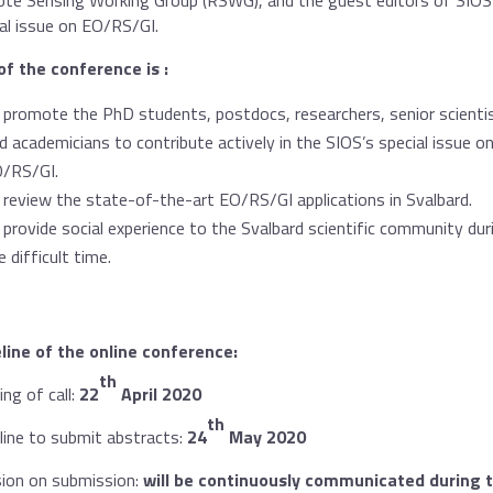
te Sensing Working Group (RSWG), and the guest editors of SIOS
al issue on EO/RS/GI.
of the conference is :
 promote the PhD students, postdocs, researchers, senior scienti
d academicians to contribute actively in the SIOS’s special issue o
/RS/GI.
 review the state-of-the-art EO/RS/GI applications in Svalbard.
 provide social experience to the Svalbard scientific community dur
e difficult time.
line of the online conference:
th
ng of call:
22
April 2020
th
line to submit abstracts:
24
May 2020
sion on submission:
will be continuously communicated during 