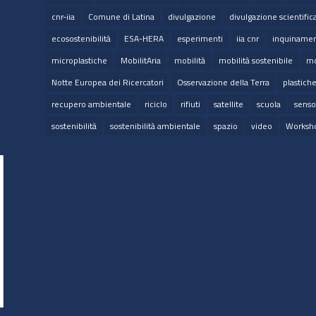
cnr-iia
Comune di Latina
divulgazione
divulgazione scientific
ecosostenibilità
ESA-HERA
esperimenti
iia cnr
inquinamen
microplastiche
MobilitAria
mobilità
mobilità sostenibile
mo
Notte Europea dei Ricercatori
Osservazione della Terra
plastich
recupero ambientale
riciclo
rifiuti
satellite
scuola
senso
sostenibilità
sostenibilità ambientale
spazio
video
Worksh