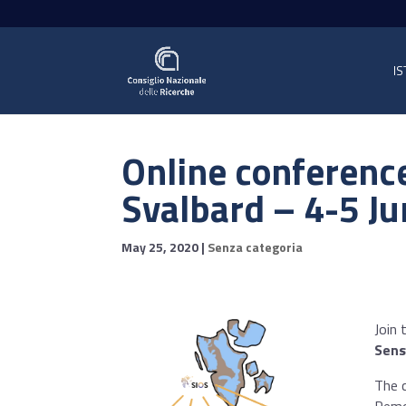
IS
Online conferenc
Svalbard – 4-5 J
May 25, 2020
|
Senza categoria
Join 
Sens
The c