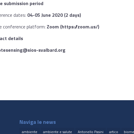
re submission period
erence dates:
04-05 June 2020 (2 days)
ne conference platform:
Zoom (https://zoom.us/)
act details
tesensing@sios-svalbard.org
Naviga le news
ambiente
ambiente e salute
Antonello Pasini
artico
biome