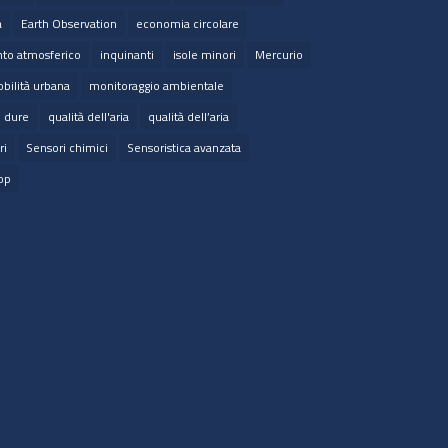
a
Earth Observation
economia circolare
to atmosferico
inquinanti
isole minori
Mercurio
bilità urbana
monitoraggio ambientale
e dure
qualità dell'aria
qualità dell’aria
ri
Sensori chimici
Sensoristica avanzata
op