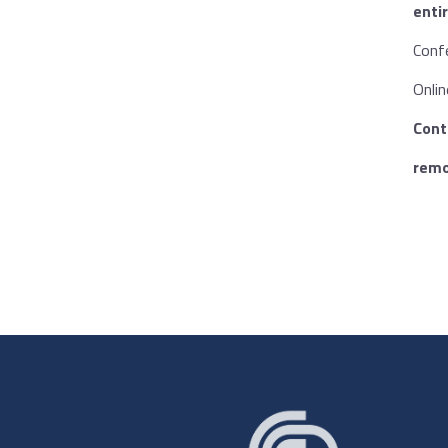
enti
Conf
Onli
Cont
remo