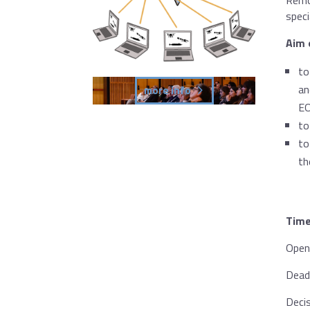
Remo
speci
Aim 
to
an
more info
EO
to
to
th
Time
Openi
Dead
Deci