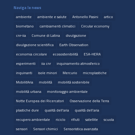
Naviga le news
ambiente
ambiente e salute
Antonello Pasini
artico
biometano
cambiamenti climatici
Circular economy
cnr-iia
Comune di Latina
divulgazione
divulgazione scientifica
Earth Observation
economia circolare
ecosostenibilità
ESA-HERA
esperimenti
iia cnr
inquinamento atmosferico
inquinanti
isole minori
Mercurio
microplastiche
MobilitAria
mobilità
mobilità sostenibile
mobilità urbana
monitoraggio ambientale
Notte Europea dei Ricercatori
Osservazione della Terra
plastiche dure
qualità dell'aria
qualità dell’aria
recupero ambientale
riciclo
rifiuti
satellite
scuola
sensori
Sensori chimici
Sensoristica avanzata