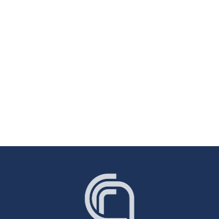
Il GEO Virtual Symposium 2021 si terrà dal 21 al 24
giugno 2021. Il tema del Simposio di quest'anno è
Rafforzare i partenariati inclusivi in tutto il Programma
di Lavoro GEO (GWP). Lo scopo del Simposio è
condividere buone pratiche e identificare modi per
accelerare...