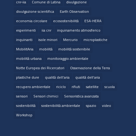
cnr-iia
Comune di Latina
divulgazione
divulgazione scientifica
Earth Observation
economia circolare
ecosostenibilità
ESA-HERA
esperimenti
iia cnr
inquinamento atmosferico
inquinanti
isole minori
Mercurio
microplastiche
MobilitAria
mobilità
mobilità sostenibile
mobilità urbana
monitoraggio ambientale
Notte Europea dei Ricercatori
Osservazione della Terra
plastiche dure
qualità dell'aria
qualità dell’aria
recupero ambientale
riciclo
rifiuti
satellite
scuola
sensori
Sensori chimici
Sensoristica avanzata
sostenibilità
sostenibilità ambientale
spazio
video
Workshop