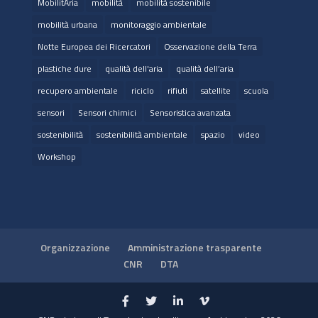
MobilitAria
mobilità
mobilità sostenibile
mobilità urbana
monitoraggio ambientale
Notte Europea dei Ricercatori
Osservazione della Terra
plastiche dure
qualità dell'aria
qualità dell’aria
recupero ambientale
riciclo
rifiuti
satellite
scuola
sensori
Sensori chimici
Sensoristica avanzata
sostenibilità
sostenibilità ambientale
spazio
video
Workshop
Organizzazione
Amministrazione trasparente
CNR
DTA