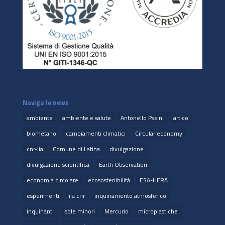
Naviga le news
ambiente
ambiente e salute
Antonello Pasini
artico
biometano
cambiamenti climatici
Circular economy
cnr-iia
Comune di Latina
divulgazione
divulgazione scientifica
Earth Observation
economia circolare
ecosostenibilità
ESA-HERA
esperimenti
iia cnr
inquinamento atmosferico
inquinanti
isole minori
Mercurio
microplastiche