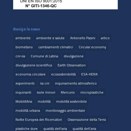
Naviga le news
ambiente
ambiente e salute
Antonello Pasini
artico
biometano
cambiamenti climatici
Circular economy
cnr-iia
Comune di Latina
divulgazione
divulgazione scientifica
Earth Observation
economia circolare
ecosostenibilità
ESA-HERA
esperimenti
iia cnr
inquinamento atmosferico
inquinanti
isole minori
Mercurio
microplastiche
MobilitAria
mobilità
mobilità sostenibile
mobilità urbana
monitoraggio ambientale
Notte Europea dei Ricercatori
Osservazione della Terra
plastiche dure
qualità dell'aria
qualità dell’aria