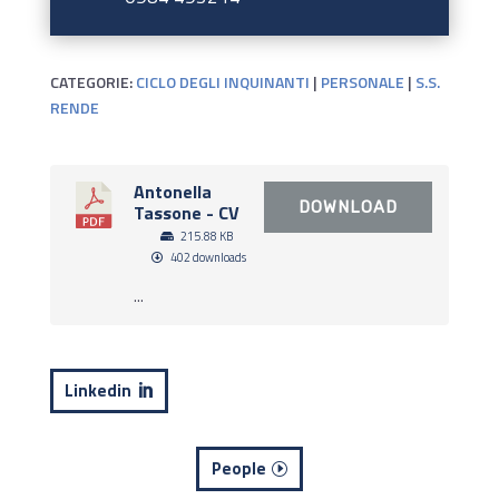
CATEGORIE:
CICLO DEGLI INQUINANTI
|
PERSONALE
|
S.S.
RENDE
Antonella
DOWNLOAD
Tassone - CV
215.88 KB
402 downloads
...
Linkedin
People