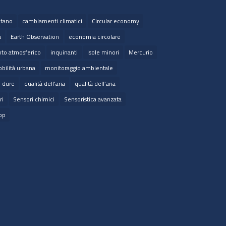
tano
cambiamenti climatici
Circular economy
a
Earth Observation
economia circolare
to atmosferico
inquinanti
isole minori
Mercurio
bilità urbana
monitoraggio ambientale
e dure
qualità dell'aria
qualità dell’aria
ri
Sensori chimici
Sensoristica avanzata
op