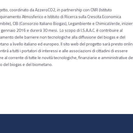
ogetto, coordinato da AzzeroCO2, in partnership con CNR (Istituto
nquinamento Atmosferico e Istituto di Ricerca sulla Crescita Economica
ibile), CIB (Consorzio Italiano Biogas), Legambiente e ChimicaVerde, inizierà
 gennaio 2016 e durerà 30 mesi. Lo scopo di I.S.A.A.C. è contribuire al
amento delle barriere non tecnologiche alla diffusione del biogas e del
ano a livello italiano ed europeo. Il sito web del progetto sarà presto onli
tirà a tutti i portatori di interessi e alle associazioni di cittadini di essere
 al corrente di tutte le novità tecnologiche, finanziarie e amministrative de
 del biogas e del biometano.