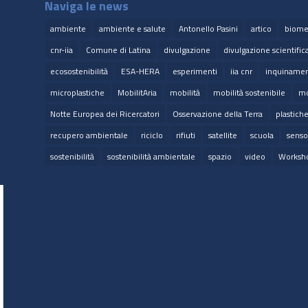
Naviga le news
ambiente
ambiente e salute
Antonello Pasini
artico
biome
cnr-iia
Comune di Latina
divulgazione
divulgazione scientific
ecosostenibilità
ESA-HERA
esperimenti
iia cnr
inquinamen
microplastiche
MobilitAria
mobilità
mobilità sostenibile
mo
Notte Europea dei Ricercatori
Osservazione della Terra
plastich
recupero ambientale
riciclo
rifiuti
satellite
scuola
senso
sostenibilità
sostenibilità ambientale
spazio
video
Worksh