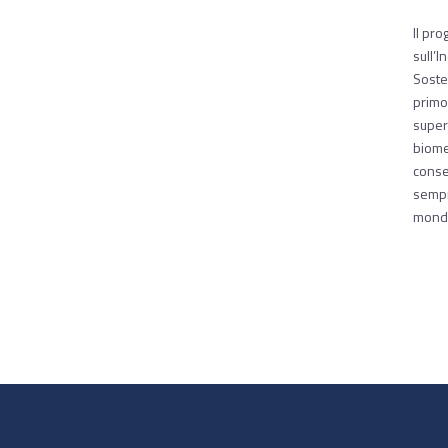
Il pr
sull’I
Sosten
primo
super
biomet
consen
sempre
mondo