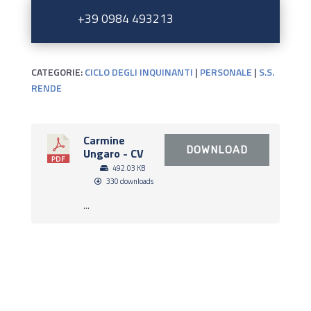
+39 0984 493213
CATEGORIE:
CICLO DEGLI INQUINANTI
|
PERSONALE
|
S.S.
RENDE
Carmine
DOWNLOAD
Ungaro - CV
492.03 KB
330 downloads
...