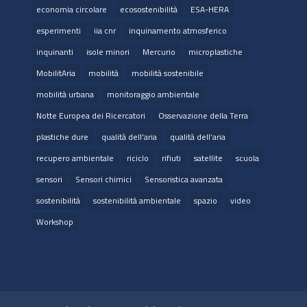
economia circolare
ecosostenibilità
ESA-HERA
esperimenti
iia cnr
inquinamento atmosferico
inquinanti
isole minori
Mercurio
microplastiche
MobilitAria
mobilità
mobilità sostenibile
mobilità urbana
monitoraggio ambientale
Notte Europea dei Ricercatori
Osservazione della Terra
plastiche dure
qualità dell'aria
qualità dell’aria
recupero ambientale
riciclo
rifiuti
satellite
scuola
sensori
Sensori chimici
Sensoristica avanzata
sostenibilità
sostenibilità ambientale
spazio
video
Workshop