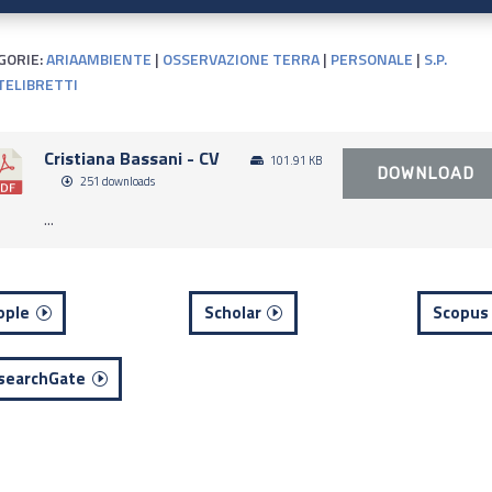
GORIE:
ARIAAMBIENTE
|
OSSERVAZIONE TERRA
|
PERSONALE
|
S.P.
ELIBRETTI
Cristiana Bassani - CV
101.91 KB
DOWNLOAD
251 downloads
...
ople
Scholar
Scopus
searchGate