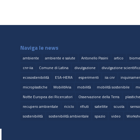
Naviga le news
ambiente
ambiente e salute
Antonello Pasini
artico
biome
cnr-iia
Comune di Latina
divulgazione
divulgazione scientific
ecosostenibilità
ESA-HERA
esperimenti
iia cnr
inquinamen
microplastiche
MobilitAria
mobilità
mobilità sostenibile
mo
Notte Europea dei Ricercatori
Osservazione della Terra
plastich
recupero ambientale
riciclo
rifiuti
satellite
scuola
senso
sostenibilità
sostenibilità ambientale
spazio
video
Worksh