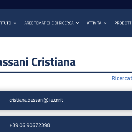
TITUTO
AREE TEMATICHE DI RICERCA
ATTIVITÀ
PRODOTT
ssani Cristiana
Ricerca
cristiana.bassani@iia.cnr.it
+39 06 90672398