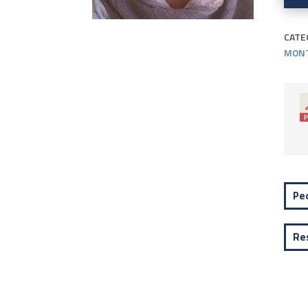
CATE
MONT
Pe
Re