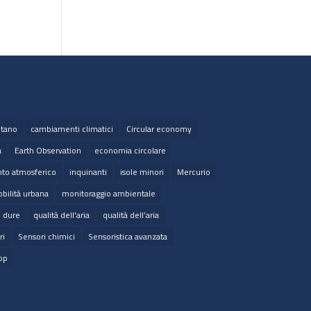
tano
cambiamenti climatici
Circular economy
a
Earth Observation
economia circolare
to atmosferico
inquinanti
isole minori
Mercurio
bilità urbana
monitoraggio ambientale
e dure
qualità dell'aria
qualità dell’aria
ri
Sensori chimici
Sensoristica avanzata
op