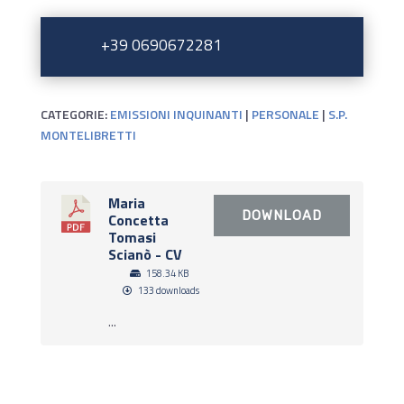
+39 0690672281
CATEGORIE:
EMISSIONI INQUINANTI
|
PERSONALE
|
S.P.
MONTELIBRETTI
Maria
DOWNLOAD
Concetta
Tomasi
Scianò - CV
158.34 KB
133 downloads
...