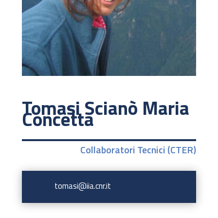
Tomasi Scianò Maria
Concetta
Collaboratori Tecnici (CTER)
tomasi@iia.cnr.it