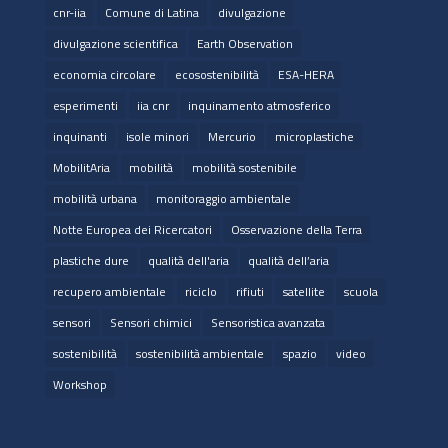
cnr-iia
Comune di Latina
divulgazione
divulgazione scientifica
Earth Observation
economia circolare
ecosostenibilità
ESA-HERA
esperimenti
iia cnr
inquinamento atmosferico
inquinanti
isole minori
Mercurio
microplastiche
MobilitAria
mobilità
mobilità sostenibile
mobilità urbana
monitoraggio ambientale
Notte Europea dei Ricercatori
Osservazione della Terra
plastiche dure
qualità dell'aria
qualità dell’aria
recupero ambientale
riciclo
rifiuti
satellite
scuola
sensori
Sensori chimici
Sensoristica avanzata
sostenibilità
sostenibilità ambientale
spazio
video
Workshop