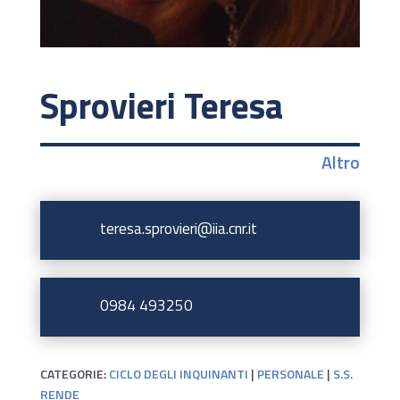
Sprovieri Teresa
Altro
teresa.sprovieri@iia.cnr.it
0984 493250
CATEGORIE:
CICLO DEGLI INQUINANTI
|
PERSONALE
|
S.S.
RENDE