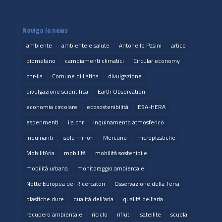
Naviga le news
ambiente
ambiente e salute
Antonello Pasini
artico
biometano
cambiamenti climatici
Circular economy
cnr-iia
Comune di Latina
divulgazione
divulgazione scientifica
Earth Observation
economia circolare
ecosostenibilità
ESA-HERA
esperimenti
iia cnr
inquinamento atmosferico
inquinanti
isole minori
Mercurio
microplastiche
MobilitAria
mobilità
mobilità sostenibile
mobilità urbana
monitoraggio ambientale
Notte Europea dei Ricercatori
Osservazione della Terra
plastiche dure
qualità dell'aria
qualità dell’aria
recupero ambientale
riciclo
rifiuti
satellite
scuola