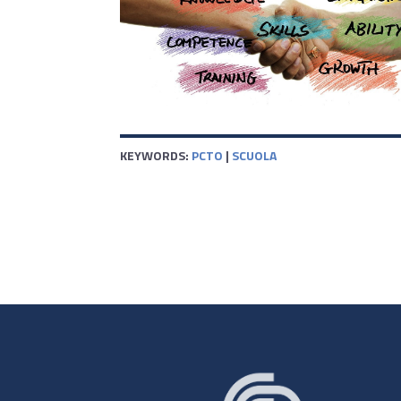
KEYWORDS:
PCTO
|
SCUOLA