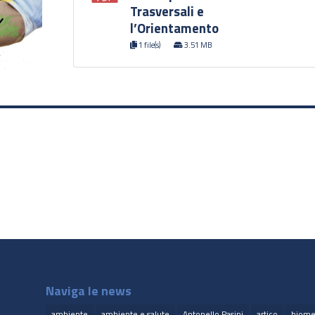
Trasversali e
l’Orientamento
1 file(s)
3.51 MB
Naviga le news
ambiente
ambiente e salute
Antonello Pasini
artico
biome