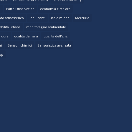
a
Earth Observation
economia circolare
to atmosferico
inquinanti
isole minori
Mercurio
bilità urbana
monitoraggio ambientale
e dure
qualità dell'aria
qualità dell’aria
ri
Sensori chimici
Sensoristica avanzata
op