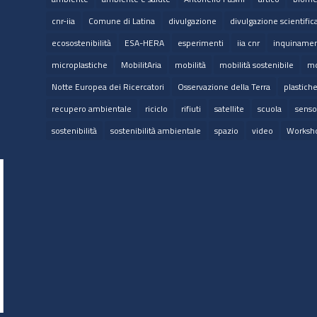
cnr-iia
Comune di Latina
divulgazione
divulgazione scientific
ecosostenibilità
ESA-HERA
esperimenti
iia cnr
inquinamen
microplastiche
MobilitAria
mobilità
mobilità sostenibile
mo
Notte Europea dei Ricercatori
Osservazione della Terra
plastich
recupero ambientale
riciclo
rifiuti
satellite
scuola
senso
sostenibilità
sostenibilità ambientale
spazio
video
Worksh