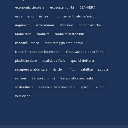
economia circolare
ecosostenibilità
ESA-HERA
esperimenti
iia cnr
inquinamento atmosferico
inquinanti
isole minori
Mercurio
microplastiche
MobilitAria
mobilità
mobilità sostenibile
mobilità urbana
monitoraggio ambientale
Notte Europea dei Ricercatori
Osservazione della Terra
plastiche dure
qualità dell'aria
qualità dell’aria
recupero ambientale
riciclo
rifiuti
satellite
scuola
sensori
Sensori chimici
Sensoristica avanzata
sostenibilità
sostenibilità ambientale
spazio
video
Workshop