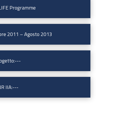
 LIFE Programme
bre 2011 – Agosto 2013
ogetto:---
R IIA:---