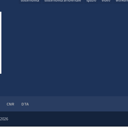
sostenibilità
sostenibilità ambientale
spazio
video
Worksh
CNR
DTA
- 2026