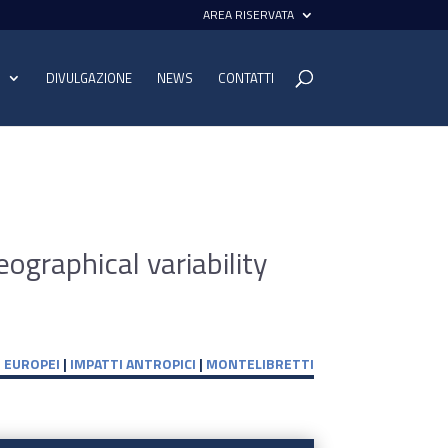
AREA RISERVATA
I
DIVULGAZIONE
NEWS
CONTATTI
ographical variability
|
EUROPEI
|
IMPATTI ANTROPICI
|
MONTELIBRETTI