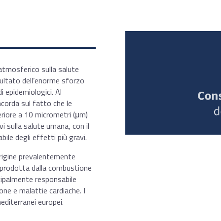
atmosferico sulla salute
sultato dell’enorme sforzo
i epidemiologici. Al
corda sul fatto che le
feriore a 10 micrometri (μm)
vi sulla salute umana, con il
ile degli effetti più gravi.
origine prevalentemente
è prodotta dalla combustione
incipalmente responsabile
one e malattie cardiache. I
mediterranei europei.