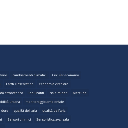
tano
cambiamenti climatici
Circular economy
a
Earth Observation
economia circolare
to atmosferico
inquinanti
isole minori
Mercurio
bilità urbana
monitoraggio ambientale
e dure
qualità dell'aria
qualità dell’aria
ri
Sensori chimici
Sensoristica avanzata