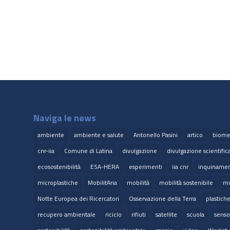
Naviga le news
ambiente
ambiente e salute
Antonello Pasini
artico
biome
cnr-iia
Comune di Latina
divulgazione
divulgazione scientific
ecosostenibilità
ESA-HERA
esperimenti
iia cnr
inquinamen
microplastiche
MobilitAria
mobilità
mobilità sostenibile
mo
Notte Europea dei Ricercatori
Osservazione della Terra
plastich
recupero ambientale
riciclo
rifiuti
satellite
scuola
senso