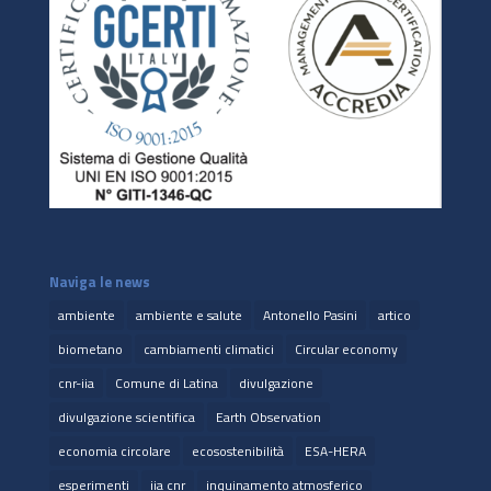
Naviga le news
ambiente
ambiente e salute
Antonello Pasini
artico
biometano
cambiamenti climatici
Circular economy
cnr-iia
Comune di Latina
divulgazione
divulgazione scientifica
Earth Observation
economia circolare
ecosostenibilità
ESA-HERA
esperimenti
iia cnr
inquinamento atmosferico