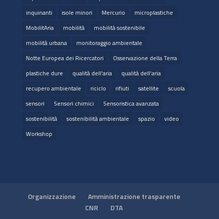
inquinanti
isole minori
Mercurio
microplastiche
MobilitAria
mobilità
mobilità sostenibile
mobilità urbana
monitoraggio ambientale
Notte Europea dei Ricercatori
Osservazione della Terra
plastiche dure
qualità dell'aria
qualità dell’aria
recupero ambientale
riciclo
rifiuti
satellite
scuola
sensori
Sensori chimici
Sensoristica avanzata
sostenibilità
sostenibilità ambientale
spazio
video
Workshop
Organizzazione
Amministrazione trasparente
CNR
DTA