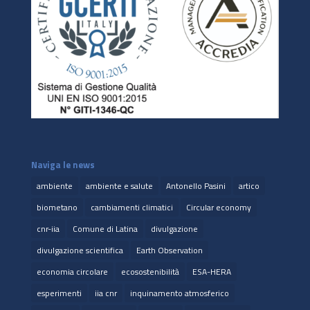
Naviga le news
ambiente
ambiente e salute
Antonello Pasini
artico
biometano
cambiamenti climatici
Circular economy
cnr-iia
Comune di Latina
divulgazione
divulgazione scientifica
Earth Observation
economia circolare
ecosostenibilità
ESA-HERA
esperimenti
iia cnr
inquinamento atmosferico