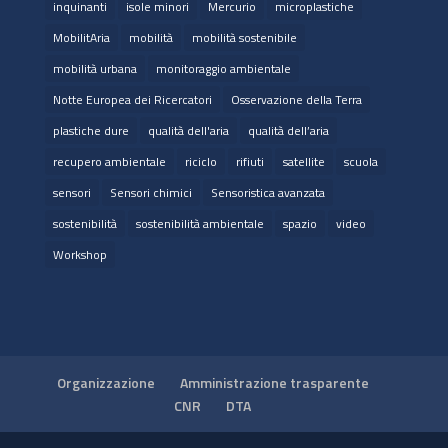
inquinanti
isole minori
Mercurio
microplastiche
MobilitAria
mobilità
mobilità sostenibile
mobilità urbana
monitoraggio ambientale
Notte Europea dei Ricercatori
Osservazione della Terra
plastiche dure
qualità dell'aria
qualità dell’aria
recupero ambientale
riciclo
rifiuti
satellite
scuola
sensori
Sensori chimici
Sensoristica avanzata
sostenibilità
sostenibilità ambientale
spazio
video
Workshop
Organizzazione
Amministrazione trasparente
CNR
DTA