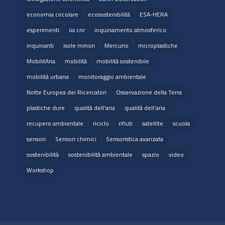
economia circolare
ecosostenibilità
ESA-HERA
esperimenti
iia cnr
inquinamento atmosferico
inquinanti
isole minori
Mercurio
microplastiche
MobilitAria
mobilità
mobilità sostenibile
mobilità urbana
monitoraggio ambientale
Notte Europea dei Ricercatori
Osservazione della Terra
plastiche dure
qualità dell'aria
qualità dell’aria
recupero ambientale
riciclo
rifiuti
satellite
scuola
sensori
Sensori chimici
Sensoristica avanzata
sostenibilità
sostenibilità ambientale
spazio
video
Workshop