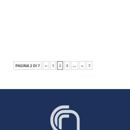
Il progetto Fair-ease mira a personalizzare e gestire
servizi distribuiti e integrati per l’osservazione e la
modellazione del sistema Terra, dell’ambiente e
della biodiversità.
PAGINA 2 DI 7
«
1
2
3
...
»
7