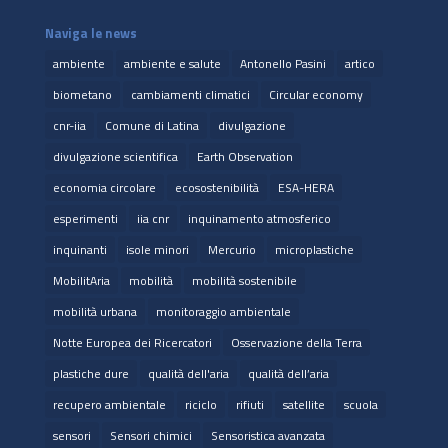
Naviga le news
ambiente
ambiente e salute
Antonello Pasini
artico
biometano
cambiamenti climatici
Circular economy
cnr-iia
Comune di Latina
divulgazione
divulgazione scientifica
Earth Observation
economia circolare
ecosostenibilità
ESA-HERA
esperimenti
iia cnr
inquinamento atmosferico
inquinanti
isole minori
Mercurio
microplastiche
MobilitAria
mobilità
mobilità sostenibile
mobilità urbana
monitoraggio ambientale
Notte Europea dei Ricercatori
Osservazione della Terra
plastiche dure
qualità dell'aria
qualità dell’aria
recupero ambientale
riciclo
rifiuti
satellite
scuola
sensori
Sensori chimici
Sensoristica avanzata